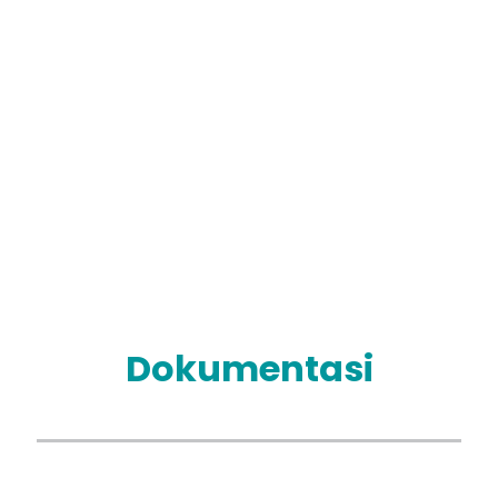
10 April 2026
Kegiatan
Inspirasi
Subuh dan
Sharing
Asatidzah:
Menguatkan
Ruhiyah dan
Meningkatkan
Kualitas
Pendidikan
Dokumentasi