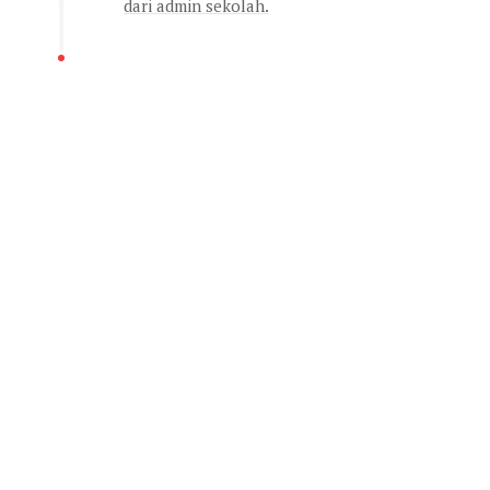
dari admin sekolah.
DAFTAR
SEKARANG!
KB/TK Al Wahdah Sleman
KB/TK Al Wahdah Gunungkidul