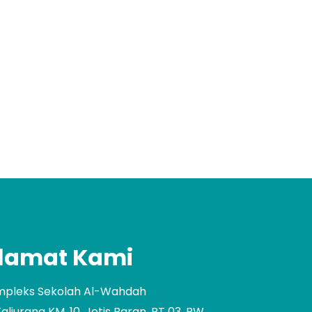
lamat Kami
pleks Sekolah Al-Wahdah
 Kaliurang KM. 10, Jetis Baran, RT 03, RW