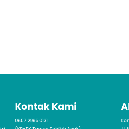
m
Kontak Kami
A
0857 2995 0131
Kom
(KB-TK Taman Tahfizh Anak)
Jl.