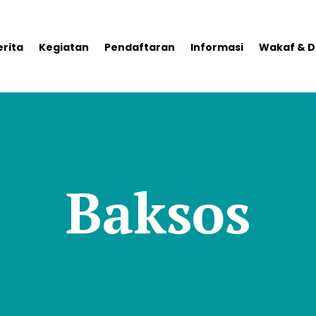
erita
Kegiatan
Pendaftaran
Informasi
Wakaf & D
Baksos