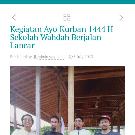
Kegiatan Ayo Kurban 1444 H
Sekolah Wahdah Berjalan
Lancar
Published by
admin yayasan
at
5 July 2023