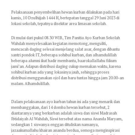
Pelaksanaan penyembelihan hewan kurban dilakukan pada hari
kamis, 10 Dzulhijjah 1444 H, bertepatan tanggal 29 Juni 2023 di
lokasi sekolah, tepatnya disekitar area limasan sekolah.
Di mulai dari pukul 08.30 WIB, Tim Panitia Ayo Kurban Sekolah
Wahdah menyelesaikan kegiatan memotong, menguliti,
mencacah daging selesai menjelang salat asar, dengan dibantu
santri pondok IT, beberapa sohibul kurban, dan alhamdulillah
beberapa alumni ikut hadir membantu, baarokallallahu fiikum
jami’an. Adapun distribusi daging cukup memakan waktu, karena
sohibul kurban ada yang lokasinya jauh, sehingga proses
distribusi menggunakan ojol dan baru tuntas hingga jam 20.00-an
malam. Alhamdulillah.
Dalam pelaksanaan ayo kurban tahun ini ada yang menarik dan
membanggakan, dari 14 domba hewan kurban tersebut, 2
diantaranya yang berkurban adalah siswa dan siswi Madrasah
Ibtidaiyah Al Wahdah, Siswi tersebut atas nama Ananda Maryam,
sedangkan 1 siswanya enggan dituliskan namanya,
jazaakumallahu khairan ananda berdua, semoga menginspirasi