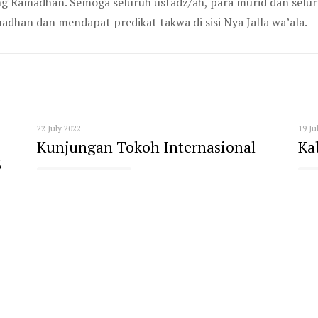
 Ramadhan. Semoga seluruh ustadz/ah, para murid dan selur
han dan mendapat predikat takwa di sisi Nya Jalla wa’ala.
22 July 2022
19 Ju
Kunjungan Tokoh Internasional
Ka
3
Read more