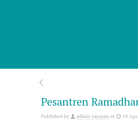
Pesantren Ramadhan
Published by
admin yayasan
at
19 Apr