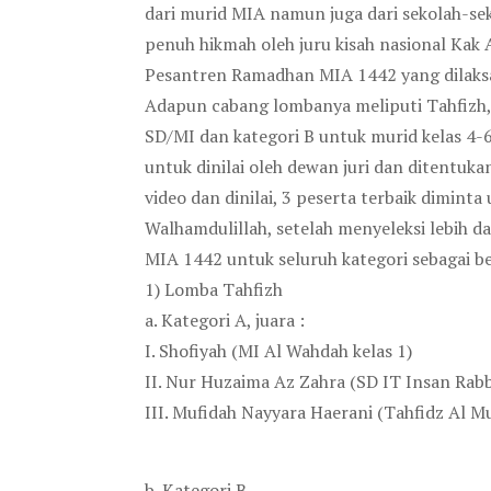
dari murid MIA namun juga dari sekolah-sek
penuh hikmah oleh juru kisah nasional Kak
Pesantren Ramadhan MIA 1442 yang dilaks
Adapun cabang lombanya meliputi Tahfizh, T
SD/MI dan kategori B untuk murid kelas 4-
untuk dinilai oleh dewan juri dan ditentu
video dan dinilai, 3 peserta terbaik dimi
Walhamdulillah, setelah menyeleksi lebih 
MIA 1442 untuk seluruh kategori sebagai be
1) Lomba Tahfizh
a. Kategori A, juara :
I. Shofiyah (MI Al Wahdah kelas 1)
II. Nur Huzaima Az Zahra (SD IT Insan Rabba
III. Mufidah Nayyara Haerani (Tahfidz Al 
b. Kategori B