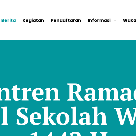
Berita
Kegiatan
Pendaftaran
Informasi
Waka
ntren Ram
al Sekolah 