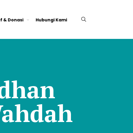
f & Donasi
Hubungi Kami
adhan
Wahdah