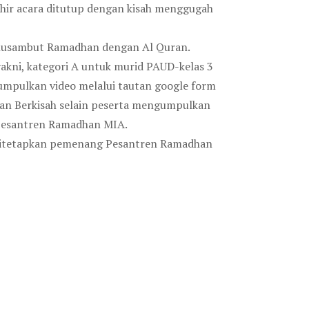
 akhir acara ditutup dengan kisah menggugah
 Kusambut Ramadhan dengan Al Quran.
 yakni, kategori A untuk murid PAUD-kelas 3
umpulkan video melalui tautan google form
 dan Berkisah selain peserta mengumpulkan
n Pesantren Ramadhan MIA.
ng ditetapkan pemenang Pesantren Ramadhan