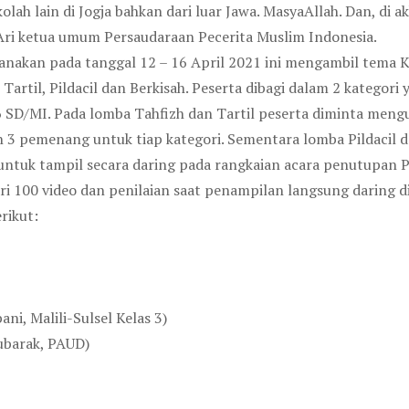
olah lain di Jogja bahkan dari luar Jawa. MasyaAllah. Dan, di
 Ari ketua umum Persaudaraan Pecerita Muslim Indonesia.
anakan pada tanggal 12 – 16 April 2021 ini mengambil tema
artil, Pildacil dan Berkisah. Peserta dibagi dalam 2 kategori
6 SD/MI. Pada lomba Tahfizh dan Tartil peserta diminta meng
kan 3 pemenang untuk tiap kategori. Sementara lomba Pildacil
nta untuk tampil secara daring pada rangkaian acara penutupa
dari 100 video dan penilaian saat penampilan langsung dari
rikut:
ni, Malili-Sulsel Kelas 3)
Mubarak, PAUD)