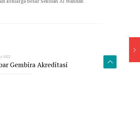
uh keluarga besar Sekolah Al Wahdah
ly 2022
bar Gembira Akreditasi
Read more