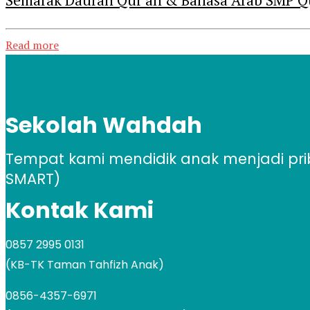
Semarak Daurah Qur’an & Bahasa Arab SMP Q
Read more
Sekolah Wahdah
Tempat kami mendidik anak menjadi pribad
SMART)
Kontak Kami
0857 2995 0131
(KB-TK Taman Tahfizh Anak)
0856-4357-6971