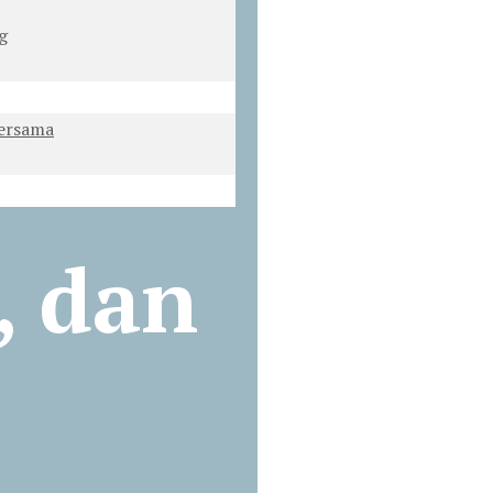
g
ersama
, dan