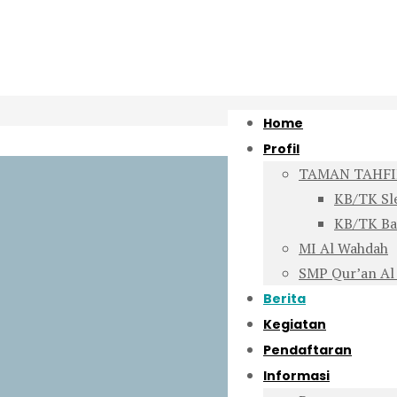
Home
Profil
TAMAN TAHFI
KB/TK S
KB/TK Ba
MI Al Wahdah
SMP Qur’an Al
Berita
Kegiatan
Pendaftaran
Informasi