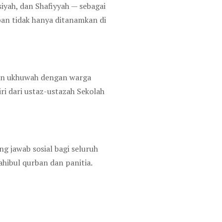
siyah, dan Shafiyyah — sebagai
an tidak hanya ditanamkan di
atan ukhuwah dengan warga
ri dari ustaz-ustazah Sekolah
g jawab sosial bagi seluruh
hibul qurban dan panitia.