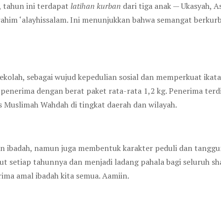
, tahun ini terdapat
latihan kurban
dari tiga anak — Ukasyah, A
ahim ‘alayhissalam. Ini menunjukkan bahwa semangat berkurb
r sekolah, sebagai wujud kepedulian sosial dan memperkuat ik
 penerima dengan berat paket rata-rata 1,2 kg. Penerima terdi
 Muslimah Wahdah di tingkat daerah dan wilayah.
an ibadah, namun juga membentuk karakter peduli dan tanggun
ut setiap tahunnya dan menjadi ladang pahala bagi seluruh sha
ma amal ibadah kita semua. Aamiin.