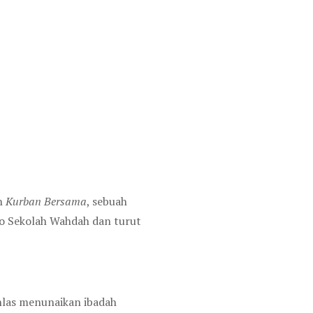
an
Kurban Bersama
, sebuah
glo Sekolah Wahdah dan turut
khlas menunaikan ibadah