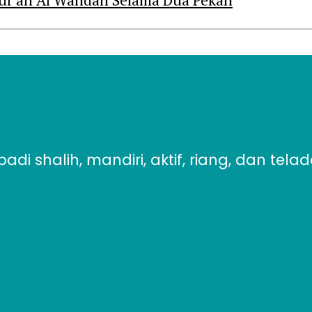
ur’an Al Wahdah Selama Dua Pekan
i shalih, mandiri, aktif, riang, dan tela