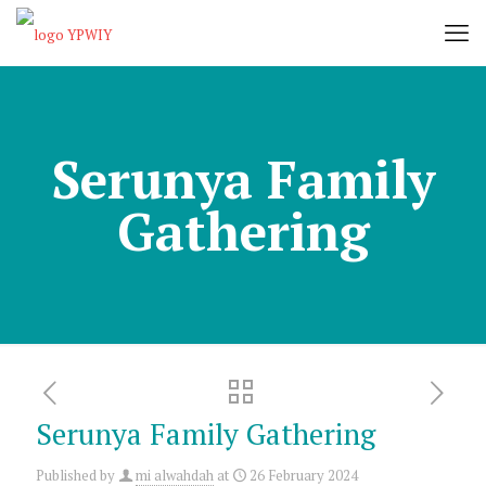
Serunya Family
Gathering
Serunya Family Gathering
Published by
mi alwahdah
at
26 February 2024