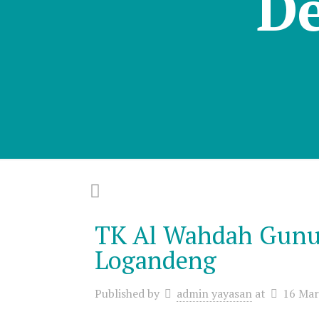
D
TK Al Wahdah Gunun
Logandeng
Published by
admin yayasan
at
16 Mar