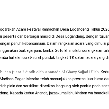
enggarakan Acara Festival Ramadhan Desa Logandeng Tahun 2026.
ai peserta dari berbagai masjid di Desa Logandeng, dengan tujuan
gan penuh kebersamaan. Dalam rangkaian acara yang dimulai puk
arakan berbagai jenis lomba. Setelah melalui serangkaian tahapa
i lomba hafalan surat-surat pendek tingkat TK dalam acara yang di
, dan Juara 2 diraih oleh Ananada Al Ghazy Sajjad Lillah.
Kedu
Madinah Pager. Mereka telah menunjukkan prestasi luar biasa d
h piala dan sertifikat diberikan langsung oleh panitia pada saa
deng. Kepada kedua Ananda, jazaakumallahu khairan wa baarokalla