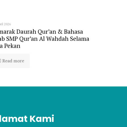
ril 2026
marak Daurah Qur’an & Bahasa
ab SMP Qur’an Al Wahdah Selama
a Pekan
Read more
lamat Kami