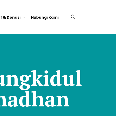
f & Donasi
Hubungi Kami
ungkidul
amadhan