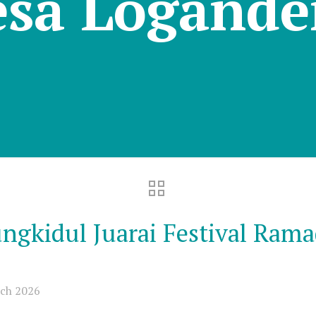
esa Logande
gkidul Juarai Festival Ram
ch 2026