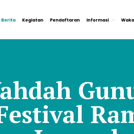
Berita
Kegiatan
Pendaftaran
Informasi
Waka
ahdah Gun
 Festival R