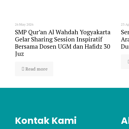
26 May 2026
23 Ap
SMP Qur’an Al Wahdah Yogyakarta
Se
Gelar Sharing Session Inspiratif
Ar
Bersama Dosen UGM dan Hafidz 30
Du
Juz
Read more
Kontak Kami
A