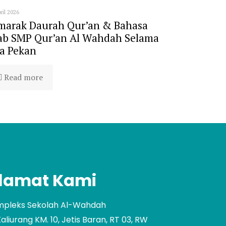
ril 2026
marak Daurah Qur’an & Bahasa
ab SMP Qur’an Al Wahdah Selama
a Pekan
Read more
lamat Kami
pleks Sekolah Al-Wahdah
 Kaliurang KM. 10, Jetis Baran, RT 03, RW