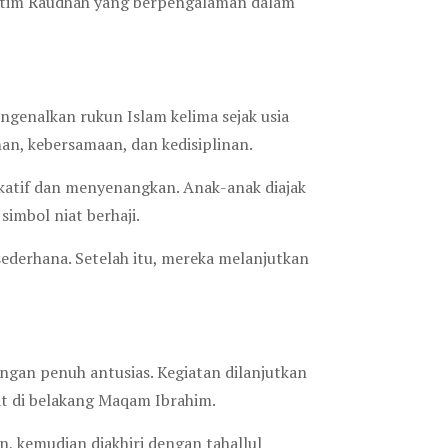
eh tim Raudhah yang berpengalaman dalam
engenalkan rukun Islam kelima sejak usia
man, kebersamaan, dan kedisiplinan.
katif dan menyenangkan. Anak-anak diajak
imbol niat berhaji.
ederhana. Setelah itu, mereka melanjutkan
ngan penuh antusias. Kegiatan dilanjutkan
at di belakang Maqam Ibrahim.
n, kemudian diakhiri dengan tahallul