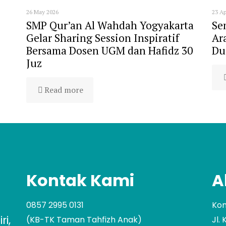
26 May 2026
23 Ap
SMP Qur’an Al Wahdah Yogyakarta
Se
Gelar Sharing Session Inspiratif
Ar
Bersama Dosen UGM dan Hafidz 30
Du
Juz
Read more
Kontak Kami
A
0857 2995 0131
Kom
i,
(KB-TK Taman Tahfizh Anak)
Jl.