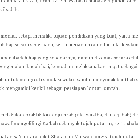
n 01 dan KB-TK Al Quran 02. Pelaksanaan manasik dipandu ol
 ibadah.
emonial, tetapi memiliki tujuan pendidikan yang kuat, yaitu m
ah haji secara sederhana, serta menanamkan nilai-nilai keisla
apan ibadah haji yang sebenarnya, namun dikemas secara edu
genalan ibadah haji, kemudian melaksanakan miqat sebagai s
ah untuk mengikuti simulasi wukuf sambil menyimak khutbah s
k mengambil kerikil sebagai persiapan lontar jumrah.
melakukan praktik lontar jumrah (ula, wustha, dan aqabah) de
hawaf mengelilingi Ka’bah sebanyak tujuh putaran, serta shal
anakan sa’i antara bukit Shafa dan Marwah hingga tujuh putara