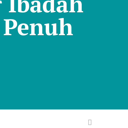
r Ibadah
n Penuh