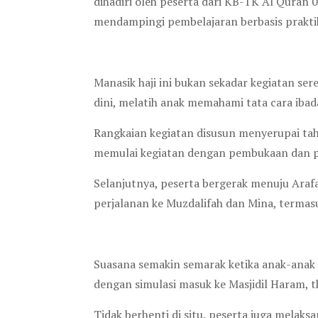
dihadiri oleh peserta dari KB-TK Al Qura
mendampingi pembelajaran berbasis praktik
Manasik haji ini bukan sekadar kegiatan ser
dini, melatih anak memahami tata cara ibad
Rangkaian kegiatan disusun menyerupai tah
memulai kegiatan dengan pembukaan dan pen
Selanjutnya, peserta bergerak menuju Araf
perjalanan ke Muzdalifah dan Mina, termasu
Suasana semakin semarak ketika anak-anak 
dengan simulasi masuk ke Masjidil Haram, t
Tidak berhenti di situ, peserta juga melaks