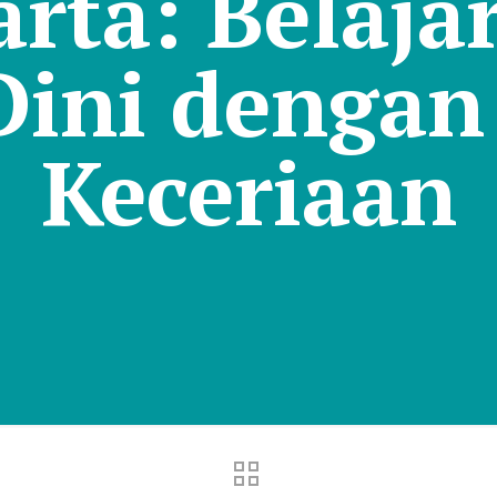
rta: Belaja
Dini denga
Keceriaan