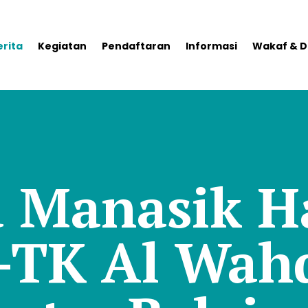
erita
Kegiatan
Pendaftaran
Informasi
Wakaf & D
 Manasik H
-TK Al Wah