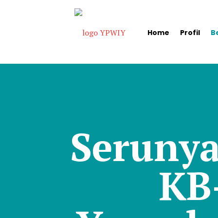
Home
Profil
B
Serunya
KB