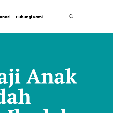
onasi
Hubungi Kami
aji Anak
dah