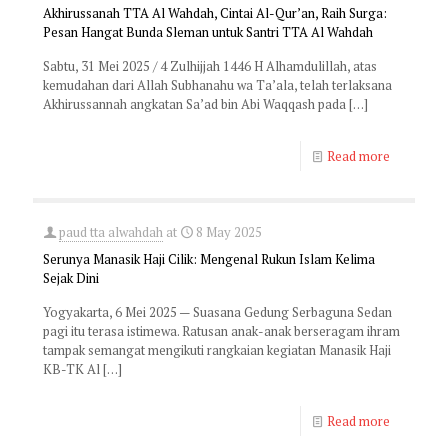
Akhirussanah TTA Al Wahdah, Cintai Al-Qur’an, Raih Surga:
Pesan Hangat Bunda Sleman untuk Santri TTA Al Wahdah
Sabtu, 31 Mei 2025 / 4 Zulhijjah 1446 H Alhamdulillah, atas
kemudahan dari Allah Subhanahu wa Ta’ala, telah terlaksana
Akhirussannah angkatan Sa’ad bin Abi Waqqash pada
[…]
Read more
paud tta alwahdah
at
8 May 2025
Serunya Manasik Haji Cilik: Mengenal Rukun Islam Kelima
Sejak Dini
Yogyakarta, 6 Mei 2025 — Suasana Gedung Serbaguna Sedan
pagi itu terasa istimewa. Ratusan anak-anak berseragam ihram
tampak semangat mengikuti rangkaian kegiatan Manasik Haji
KB-TK Al
[…]
Read more