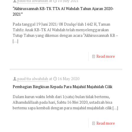
paud tta alwahdah
at
10 July 2021
“Akhirussannah KB-TK TTA Al Wahdah Tahun Ajaran 2020-
2021”
Pada tanggal 19 Juni 2021/ 08 Dzulqo’dah 1442 H, Taman
Tahfiz Anak KB-TK Al Wahdah telah menyelenggarakan
Tutup Tahun yang dikemas dengan acara “Akhirussannah KB –
[…]
Read more
paud tta alwahdah
at
16 May 2020
Pembagian Bingkisan Kepada Para Mujahid Mujahidah Cilik
Dalam kurun waktu lebih dari 1(satu) bulan tidak bertemu,
Alhamdulillaah pada hari, Sabtu 16 Mei 2020, ustadzah bisa
bertemu sapa kembali dengan para mujahid mujahidah cilik
[…]
Read more