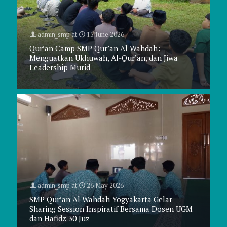
admin_smp
at
15 June 2026
Qur’an Camp SMP Qur’an Al Wahdah:
Menguatkan Ukhuwah, Al-Qur’an, dan Jiwa
Leadership Murid
admin_smp
at
26 May 2026
SMP Qur’an Al Wahdah Yogyakarta Gelar
admin_smp
at
23 April 2026
Sharing Session Inspiratif Bersama Dosen UGM
Semarak Daurah Qur’an & Bahasa Arab SMP
dan Hafidz 30 Juz
Qur’an Al Wahdah Selama Dua Pekan