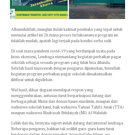
Alhamdulillah, mungkin itulah kalimat pembuka yang tepat untuk
memulai artikel ini. Di mana proses terlaksananya program ini
tidaklah mudah, apatah lagi terjadi pada kondisi serba sulit.
Di saat masa pandemi covid-19 yang berdampak nyata pada
krisis ekonomi, Lembaga memandang kegiatan perbaikan pagar
sekolah sebagai sesuatu program yang tidak bisa ditunda.
Setelah hasil musyawah dengan pengurus diputuskan, bismillah
kegiatan program perbaikan pagar sekolah dimaksimalkan
ikhtiyar untuk digulirkan.
Wal hasil, diluar dugaan mendapat respon yang
menggembirakan, antusias turut berpartisipasi datang dari
berbagai pihak. Mulai dari donasi kaum muslimin, maupun dari
walisiswa sekolah kami, baik walisiswa Taman Tahfiz Anak (TTA)
maupun walisiswa Madrasah Ibtidaiyah (MI) Al Wahdah.
Lebih dari itu, ternyata suport indah datang dari internal lembaga.
Beberapa pengurus, bahkan tak sedikit guru-guru kami turut
berdonasi dalam donasi tersebut,
baarokallahu fiikum, wa