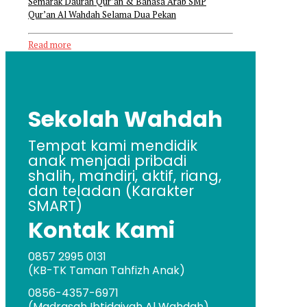
Semarak Daurah Qur’an & Bahasa Arab SMP
Qur’an Al Wahdah Selama Dua Pekan
Read more
Sekolah Wahdah
Tempat kami mendidik
anak menjadi pribadi
shalih, mandiri, aktif, riang,
dan teladan (Karakter
SMART)
Kontak Kami
0857 2995 0131
(KB-TK Taman Tahfizh Anak)
0856-4357-6971
(Madrasah Ibtidaiyah Al Wahdah)