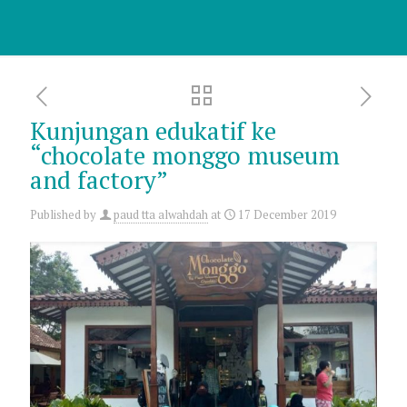
Kunjungan edukatif ke
“chocolate monggo museum
and factory”
Published by
paud tta alwahdah
at
17 December 2019