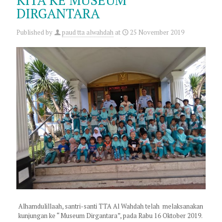
KITA KE MUSEUM
DIRGANTARA
Published by
paud tta alwahdah
at
25 November 2019
Alhamdulillaah, santri-santi TTA Al Wahdah telah melaksanakan
kunjungan ke “ Museum Dirgantara”, pada Rabu 16 Oktober 2019.