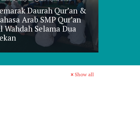
emarak Daurah Qur’an &
ahasa Arab SMP Qur’an
l Wahdah Selama Dua
ekan
Show all