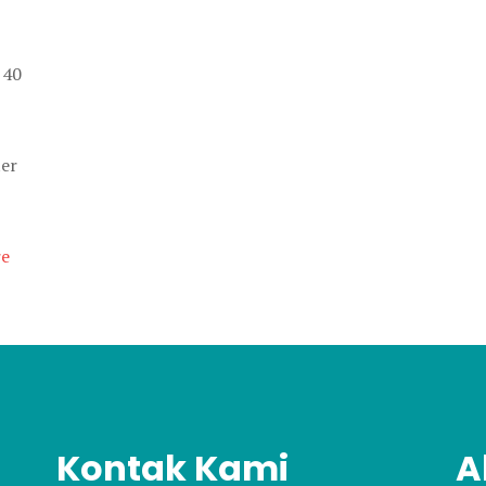
 40
ter
e
Kontak Kami
A