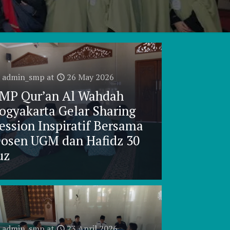
admin_smp
at
26 May 2026
MP Qur’an Al Wahdah
ogyakarta Gelar Sharing
ession Inspiratif Bersama
osen UGM dan Hafidz 30
uz
admin_smp
at
23 April 2026