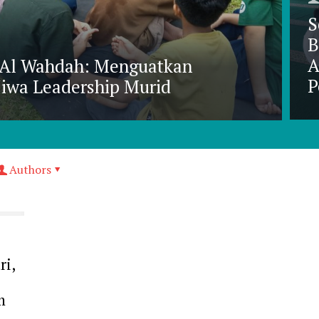
S
B
A
 Al Wahdah: Menguatkan
P
Jiwa Leadership Murid
Authors
ri,
m