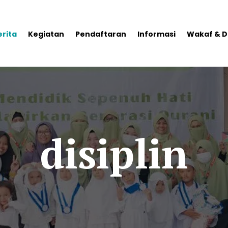
erita
Kegiatan
Pendaftaran
Informasi
Wakaf & D
disiplin