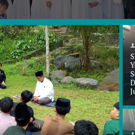
S
Y
S
D
J