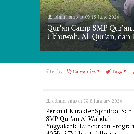
admin_smp
at
15 June 2026
Qur’an Camp SMP Qur’an
Ukhuwah, Al-Qur’an, dan 
Filter by
Categories
Tags
admin_smp
at
8 January 2026
Perkuat Karakter Spiritual Sant
SMP Qur’an Al Wahdah
Yogyakarta Luncurkan Progra
40 Hari Takbiratul Ihram